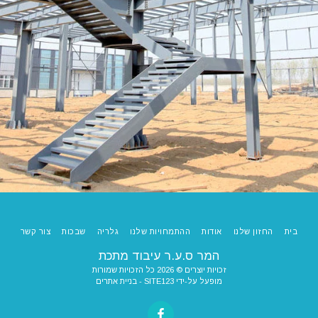
בית
החזון שלנו
אודות
ההתמחויות שלנו
גלריה
שבכות
צור קשר
המר ס.ע.ר עיבוד מתכת
זכויות יוצרים © 2026 כל הזכויות שמורות
מופעל על-ידי
SITE123
-
בניית אתרים